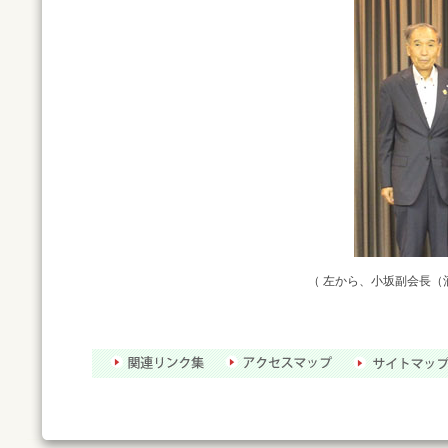
（ 左から、小坂副会長（