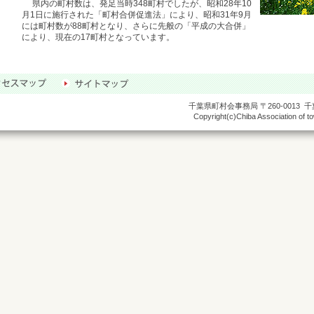
県内の町村数は、発足当時348町村でしたが、昭和28年10
月1日に施行された「町村合併促進法」により、昭和31年9月
には町村数が88町村となり、さらに先般の「平成の大合併」
により、現在の17町村となっています。
千葉県町村会事務局 〒260-0013
Copyright(c)Chiba Association of tow