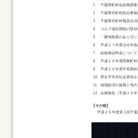
1
千葉県町村会政務調査
2
千葉県市町村総合事務
3
千葉県市町村職員共済
4
ゴルフ場利用税の堅持
5
「農地制度のあり方に
6
平成２７年度法令外負
7
結核検診料金について
8
平成２６年度関東町村
9
平成２６年度中長期的
10
男女平等等社会実現を
11
地域経済の振興と地方
12
会務報告（平成２６年
【その他】
平成２６年度第３回千葉