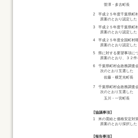
菅澤・多古町長
2
平成２５年度千葉県町
原案のとおり認定した
3
平成２５年度千葉県町
原案のとおり認定し
4
平成２５年度全国町村
原案のとおり認定し
5
県に対する要望事項に
原案のとおり、３２件
6
千葉県町村会政務調査
次のとおり互選した
佐藤・横芝光町長
7
千葉県町村会政務調査
次のとおり互選した
玉川・一宮町長
【協議事項】
1
米の需給と価格安定対
原案のとおり採択した
【報告事項】