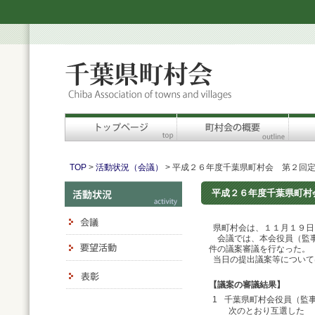
TOP
>
活動状況（会議）
> 平成２６年度千葉県町村会 第２回
平成２６年度千葉県町村
県町村会は、１１月１９日
会議では、本会役員（監事
件の議案審議を行なった。
当日の提出議案等について
【議案の審議結果】
1
千葉県町村会役員（監
次のとおり互選した