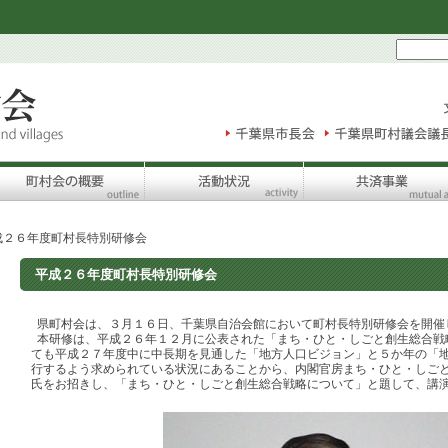
成２６年度町村長特別研修会
平成２６年度町村長特別研修会
県町村会は、３月１６日、千葉県自治会館において町村長特別研修会を開催
本研修は、平成２６年１２月に公表された「まち・ひと・しごと創生総合戦
ても平成２７年度中に中長期を見通した「地方人口ビジョン」と５か年の「
行するよう求められている状況にあることから、内閣官房まち・ひと・しご
氏をお招きし、「まち・ひと・しごと創生総合戦略について」と題して、講