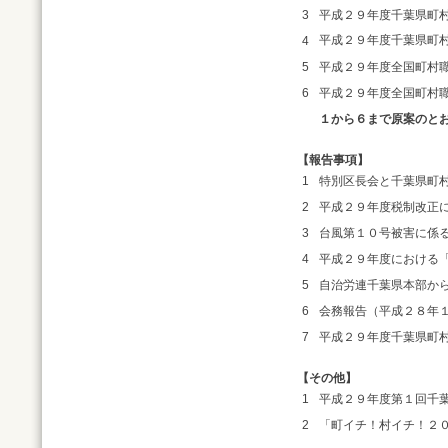
3
平成２９年度千葉県町
平成２９年度千葉県町
4
5
平成２９年度全国町村
6
平成２９年度全国町村
１から６まで原案のと
【報告事項】
1
特別区長会と千葉県町
2
平成２９年度税制改正
3
台風第１０号被害に係
4
平成２９年度における
5
自治労連千葉県本部か
6
会務報告（平成２８年
7
平成２９年度千葉県町
【その他】
1
平成２９年度第１回千
2
「町イチ！村イチ！２