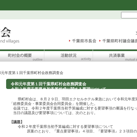
和元年度第１回千葉県町村会政務調査会
令和元年度第１回千葉県町村会政務調査会
令和２年度千葉県当初予算編成に関する要望について
県町村会は、８月２９日、羽田エクセルホテル東急において令和元年度第
「総務委員会・事業委員会合同委員会」を開催した。
会議では、令和２年度千葉県当初予算編成に対する要望事項の審議を行な
当日の議題及び要望事項については、次のとおり。
【議題】
令和２年度千葉県当初予算編成に対する要望事項について
原案のとおり、『重点要望事項』４項目、『要望事項』２３項目の