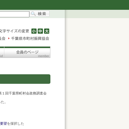
１回千葉県町村会政務調査会
った。
要望
を採択した