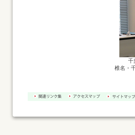
千
椎名・