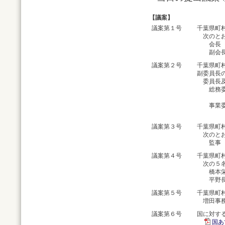
【議案】
議案第１号
千葉県町
次のとお
会長 
副会長 
議案第２号
千葉県町
副委員長
委員長及
総務委員
副委
事業委員
副委
議案第３号
千葉県町
次のとお
監事 小
議案第４号
千葉県町
次の５名
橋本栄町
平野長南
議案第５号
千葉県町
増田事務
議案第６号
国に対す
国あ